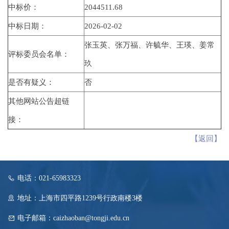
中标价：
2044511.68
中标日期：
2026-02-02
张玉英、张万福、许毓华、王瑛、姜常
评标委员会名单：
玖
是否有疑义：
否
其他网站公告超链
接：
【返回】
电话：021-65983323
地址：上海市四平路1239号行政南楼3楼
电子邮箱：caizhaoban@tongji.edu.cn