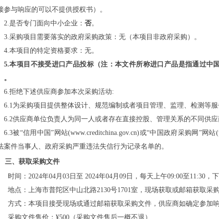
接参与响应的可以不提供授权书）。
2.是否专门面向中小企业：
否
。
3.采购项目需要落实的政府采购政策：无（本项目非政府采购）。
4.本项目的特定资格要求：无。
5.本项目不接受进口产品投标（注：本文件所称进口产品是指通过中
）。
6.拒绝下述供应商参加本次采购活动:
6.1为采购项目提供整体设计、规范编制或者项目管理、监理、检测等服
6.2供应商单位负责人为同一人或者存在直接控股、管理关系的不同供
6.3被“信用中国”网站(www.creditchina.gov.cn)或“中国政府采购网”网
法案件当事人、政府采购严重违法失信行为记录名单的。
三、获取采购文件
时间：
202
4
年
04
月
03
日至
202
4
年
04
月
09
日
，每天上午
09:00至11:3
地点：
上海市普陀区中山北路
2130号1701室，
现场获取或邮箱获取采
方式：本项目接受现场或通过邮箱获取采购文件，供应商如确定参加
采购文件售价
：
¥500（
采购文件售后一概不退）