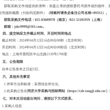
获取采购文件须提供的资料：加盖公章的授权委托书原件或扫描件、
款凭据的截图（付款码见附件）
（转账时请务必备注公司名称
+
093
S2）。
获取采购文件电话：
025-83609978（南京）/021-52181959（上海）
邮箱：
jshc9999@163.com。
四、
提交响应文件截止时间、开启时间和地点
截止时间：
202
4
年
04
月
12
日
14
点
00
分
00秒
（北京时间）
开启时间：
202
4
年
04
月
12
日
14
点
00
分
00秒
后（北京时间）
地点：
上海市普陀区中山北路
2130号1706室
五、公告期限
自本公告发布之日起
5日。
六、其他补充事宜
1.评审方法和标准：采用综合评分法。
2.此采购公告在
同济大学采购与招标网站（
https://czb.tongji.edu.cn/）
七、对本次活动提出询问，请按以下方式联系。
1.采购人信息