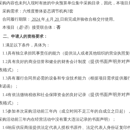
采购内容也未列入现时有效的中央预算单位集中采购目录，因此，本项目
采购需求：
六维度整体姿态调节机构
3套
合同履行期限：
2024
年
4
月
20
日前完成并验收合格交付使用。
本项目（
是
/否
）接受联合体：
否
二、申请人的资格要求：
1.满足以下条件，具体为：
1.1具有独立承担民事责任的能力（提供法人或者其他组织的营业执照
提供书面声明并对
1.2具有良好的商业信誉和健全的财务会计制度（
表格式
）；
1.3具有履行合同所必需的设备和专业技术能力（根据项目需求提供
承诺函）；
提供书面声明并对
1.4有依法缴纳税收和社会保障资金的良好记录（
表格式
）；
1.5参加本次采购活动前三年内（成立时间不足三年的自成立之日起
采购活动前三年内在经营活动中没有重大违法记录的书面声明）；
1.6响应供应商须提供法定代表人授权书原件、法定代表人身份证复