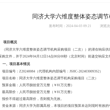
同济大学六维度整体姿态调节
发布时间：2024-04-03 09:21
浏览次
项目概况
（同济大学六维度整体姿态调节机构采购项目
（
二次
）
）的潜在响应供
采购文件，并于2024年
04
月
12
日
14
点
0
0分00秒（北京时间）前递交响应文
一、项目基本情况
项目编号：
Z20240084
（
代理机构内部编号：
JSHC-2024030093S2
）
项目名称：
同济大学六维度整体姿态调节机构采购项目（
二次
）
预算金额：人民币
捌拾壹万
元整（￥
81
万元整）
最高限价：人民币
捌拾壹万
元整（￥
81
万元整）
报价不得超过最高限价，否则视为无效。
资金来源：同济大学为部属高校，本项目的项目预算未达到现时有效的