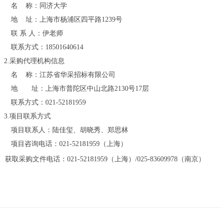
名
称：
同济大学
地
址：上海市杨浦区四平路
1239号
联
系
人：
伊
老师
联系方式：
18501640614
2.采购代理机构信息
名
称：江苏省华采招标有限公司
地 址：
上海市普陀区中山北路
2130号17层
联系方式：
021-52181959
3.项目联系方式
项目联系人：
陆佳玺、胡晓秀
、
郑思林
项目咨询电话：
021-52181959（上海）
获取采购文件电话：
021-52181959（上海）/025-83609978（南京）