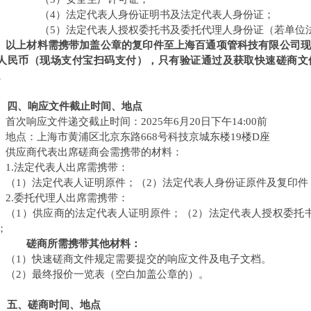
（
4
）法定代表人身份证明书及法定代表人身份证；
（
5
）法定代表人授权委托书及委托代理人身份证（若单位
以上材料需携带加盖公章的复印件至上海百通项管科技有限公司
人民币（现场支付宝扫码支付），只有验证通过及获取快速磋商文
。
四、响应文件截止时间、地点
首次响应文件递交截止
时间：
2025
年
6
月
20
日下午
14:00
前
地点：上海市黄浦区北京东路
668
号科技京城东楼
19
楼
D
座
供应商代表出席磋商会需携带的材料：
1.
法定代表人出席需携带：
（
1
）法定代表人证明原件；（
2
）法定代表人身份证原件及复印件
2.
委托代理人出席需携带：
（
1
）供应商的法定代表人证明原件；（
2
）法定代表人授权委托
；
磋商所需携带其他材料：
（
1
）快速磋商文件规定需要提交的响应文件及电子文档。
（
2
）最终报价一览表（空白加盖公章的）。
五、磋商时间、地点