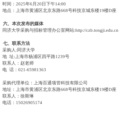
时间：
2025
年
6
月
20
日下午
14:00
地点：上海市黄浦区北京东路
668
号科技京城东楼
19
楼
D
座
六、本次发布的媒体
同济大学采购与招标管理办公室网站
:http://czb.tongji.edu.cn
七、联系方法
采购人
:
同济大学
地
址
:
上海市杨浦区四平路
1239
号
联系人：赵老师
电
话：
021-
65981363
采购代理单位：上海百通项管科技有限公司
地址：上海市黄浦区北京东路
668
号科技京城东楼
19
楼
D
座
联系人：徐斯琳
电话：
15026905174