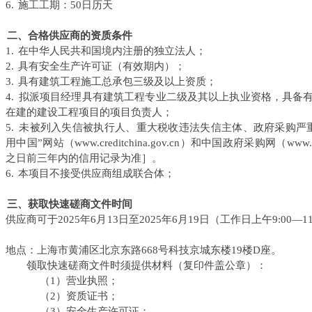
6.
施工工期：
50
日历天
二、合格供应商的资质条件
1.
在中华人民共和国境内注册的独立法人；
2.
具有安全生产许可证（有效期内）；
3.
具有建筑工程施工总承包三级及以上资质；
4.
拟派项目经理具有建筑工程专业二级及其以上执业资格，具备
在建的建设工程项目的项目负责人
；
5.
未被列入失信被执行人、重大税收违法失信主体、政府采购严
用中国”网站（
www.creditchina.gov.cn
）和中国政府采购网（
www.
之日前三年内的信用记录为准］。
6.
本项目不接受供应商组成联合体；
三、获取快速磋商文件时间
供应商可于
2025
年
6
月
13
日至
2025
年
6
月
19
日
（工作日上午
9:00—11
。
地点：上海市黄浦区北京东路
668
号科技京城东楼
19
楼
D
座。
领取快速磋商文件时须提供材料（复印件盖公章）：
（
1
）营业执照；
（
2
）资质证书；
（
3
）安全生产许可证；