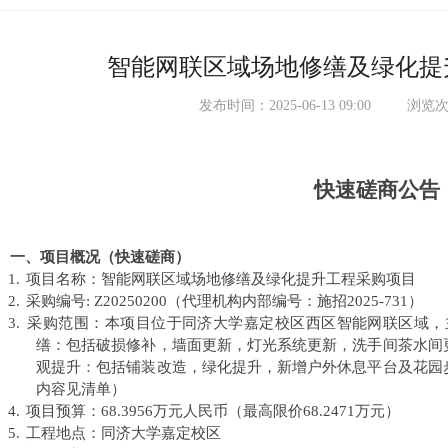
智能网联区域场地修缮及绿化提
发布时间：2025-06-13 09:00
浏览次
快速磋商公告
一、项目概况（快速磋商）
1.
项目名称：智能网联区域场地修缮及绿化提升工程采购项目
2.
采购编号
: Z20250200
（代理机构内部编号：施招
2025-731
）
3.
采购范围：本项目位于同济大学嘉定校区西区智能网联区域，
缮：包括破损修补，墙面更新，灯光系统更新，洗手间茶水间
观提升：包括铺装改造，绿化提升，新增户外休息平台及花园
内容见清单）
4.
项目预算：
68.3956
万元人民币
（最高限价
68.2471
万元）
5.
工程地点：同济大学嘉定校区