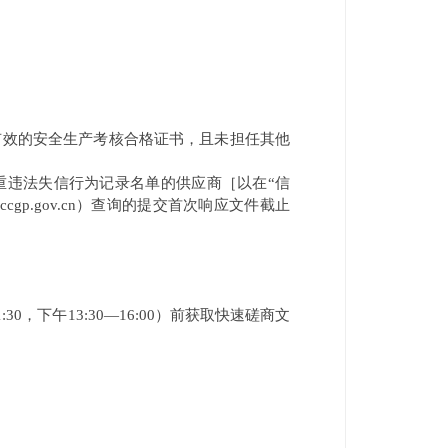
有效的安全生产考核合格证书，
且未担任其他
重违法失信行为记录名单的供应商［以在“信
ccgp.gov.cn
）查询的提交首次响应文件截止
:30
，下午
13:30—16:00
）前获取快速磋商文