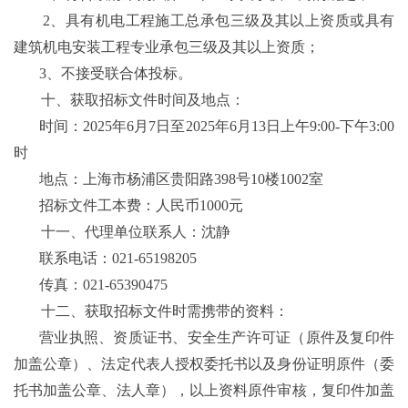
2
、具有机电工程施工总承包三级及其以上资质或具有
建筑机电安装工程专业承包三级及其以上资质；
3
、不接受联合体投标。
十、获取招标文件时间及地点：
时间：
2025
年
6
月
7
日至
2025
年
6
月
13
日上午
9:00-
下午
3:00
时
地点：上海市杨浦区贵阳路
398
号
10
楼
1002
室
招标文件工本费：人民币
1000
元
十一、代理单位联系人：沈静
联系电话：
021-65198205
传真：
021-65390475
十二、获取招标文件时需携带的资料：
营业执照、资质证书、安全生产许可证（原件及复印件
加盖公章）、法定代表人授权委托书以及身份证明原件（委
托书加盖公章、法人章），以上资料原件审核，复印件加盖