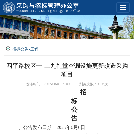
Toggl
navig
招标公告-工程
四平路校区一·二九礼堂空调设施更新改造采购
项目
发布时间：2025-06-07 09:00
浏览次数：3103次
招
标
公
告
一、公告发布日期：
2025
年
6
月
6
日