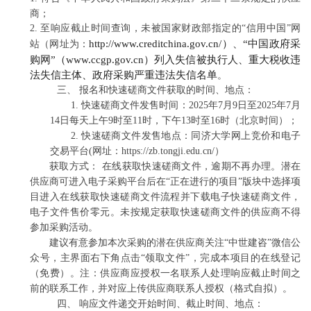
商；
2.
至响应截止时间查询
，未被国家财政部指定的
“信用中国”网
http://www.creditchina.gov.cn/）、“中国政府采
站（网址为：
购网”（www.ccgp.gov.cn）列入失信被执行人、重大税收违
法失信主体、政府采购严重违法失信名单
。
三、
报名和
快速磋商
文件获取的时间、地点：
1.
快速磋商文件发售时间：
2025年
7
月
9
日至
2025年
7
月
14
日
每天上午
9时至11时，下午13时至16时
（北京时间）
；
2.
快速磋商文件发售地点：
同济大学网上竞价和电子
交易平台
(网址：https://zb.tongji.edu.cn/）
获取方式：
在线获取快速磋商文件，逾期不再办理。潜在
供应商可进入电子采购平台后在
“正在进行的项目”版块中选择项
目进入在线获取快速磋商文件流程并下载电子快速磋商文件，
电子文件售价零元。未按规定获取快速磋商文件的供应商不得
参加采购活动。
建议有意参加本次采购的潜在供应商关注
“中世建咨”微信公
众号，主界面右下角点击“领取文件”，完成本项目的在线登记
（免费）。注：供应商应授权一名联系人处理
响应
截止时间之
前的联系工作，并对应上传供应商联系人授权（格式自拟）。
四、
响应文件递交开始时间、截止时间、地点：