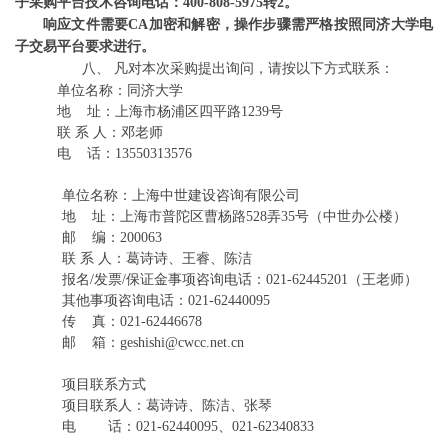
子采购平台技术咨询电话：400-808-5975转2。
响应文件需要
CA加密和解密，操作步骤需严格按照同济大学电
子交易平台要求进行。
八、
凡对本次采购提出询问，请按以下方式联系：
单位名称：同济大学
地
址：上海市杨浦区四平路
1239号
联
系
人：邓老师
电
话：
13550313576
单位名称：
上海中世建设咨询有限公司
地
址：上海市普陀区曹杨路
528弄35号（中世办公楼）
邮
编：
200063
联
系
人：葛诗诗、王睿、陈洁
报名
/发票/保证金事项咨询电话：021-62445201（王老师）
其他事项咨询电话：
021-62440095
传
真：
021-62446678
邮
箱：
geshishi@cwcc.net.cn
项目联系方式
项目联系人：葛诗诗、陈洁、张琴
电
话：
021-62440095、021-62340833