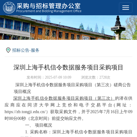
Toggl
navig
招标公告-服务
深圳上海手机信令数据服务项目采购项目
发布时间：2025-07-09 10:09
浏览次数：2728次
深圳上海手机信令数据服务项目采购项目（第三次）磋商公告
项目概况
深圳上海手机信令数据服务项目采购项目（
第三次
）
的潜在供
应商应在同济大学网上竞价和电子交易平台
(网址：
https://zb.tongji.edu.cn/）获取采购文件，并于2025年
7
月
16
日
上
午
09
时
0
0分00秒（北京时间）前提交响应文件。
一、
项目概况
1.
采购名称：
深圳上海手机信令数据服务项目采购项目