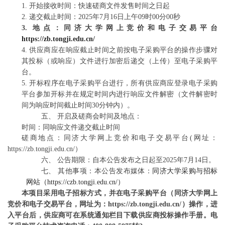
1.
开始接收时间：
快速磋商文件发售时间之日起
2.
递交截止时间：
2025年
7
月
16
日
上
午
09
时
0
0分00秒
3.
地点：同济大学网上竞价和电子交易平台
https://zb.tongji.edu.cn/
4.
供应商应在响应截止时间之前按电子采购平台的操作步骤对
其投标（或响应）文件进行加密后递交（上传）至电子采购平
台。
5.
开标程序在电子采购平台进行，所有供应商应登录电子采购
平台参加开标并在规定时间内进行响应文件解密（
文件解密时
间为响应时间截止时间
30分钟内
）。
五、
开启及磋商会时间及地点：
时间：同响应文件递交截止时间
磋商地点：同济大学网上竞价和电子交易平台
(网址：
https://zb.tongji.edu.cn/）
六、
公告期限：自本公告发布之日起至
2025年
7
月
14
日。
七、
其他事项：本公告发布媒体：
同济大学采购与招标
网站（
https://czb.tongji.edu.cn/）
本项目采用电子招标方式，并在电子采购平台（同济大学网上
竞价和电子交易平台，网址为：
https://zb.tongji.edu.cn/）操作，进
入平台后，供应商可在系统通知栏目下载供应商投标操作手册。电