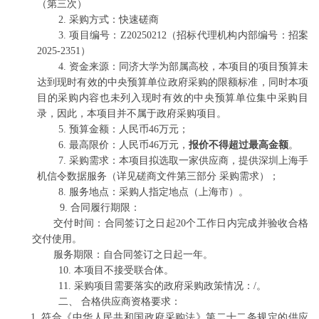
（
第三次
）
2.
采购方式：快速磋商
3.
项目编号：
Z20250212（招标代理机构内部编号：招案
2025-2351）
4.
资金来源：
同济大学为部属高校，本项目的项目预算未
达到现时有效的中央预算单位政府采购的限额标准，同时本项
目的采购内容也未列入现时有效的中央预算单位集中采购目
录，因此，本项目并不属于政府采购项目。
5.
预算金额：人民币
46万元；
6.
最高限价：人民币
46万元，
报价不得超过最高金额
。
7.
采购需求：
本项目拟选取一家供应商，提供深圳上海手
机信令数据服务（详见磋商文件第三部分 采购需求）
；
8.
服务地点：采购人指定地点（上海市）。
9.
合同履行期限：
交付时间：合同签订之日起
20个工作日内完成并验收合格
交付使用。
服务期限：
自合同签订之日起一年
。
10.
本项目不接受联合体。
11.
采购项目需要落实的政府采购政策情况：/。
二、
合格供应商资格要求：
1.
符合《中华人民共和国政府采购法》第二十二条规定的供应